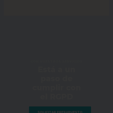
CON NUESTROS SERVICIOS
Está a un
paso de
cumplir con
el RGPD
SOLICITAR PRESUPUESTO